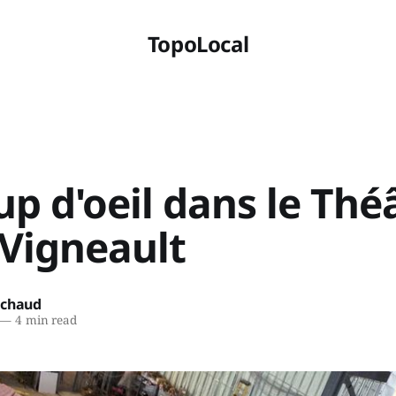
TopoLocal
p d'oeil dans le Thé
-Vigneault
ichaud
—
4 min read