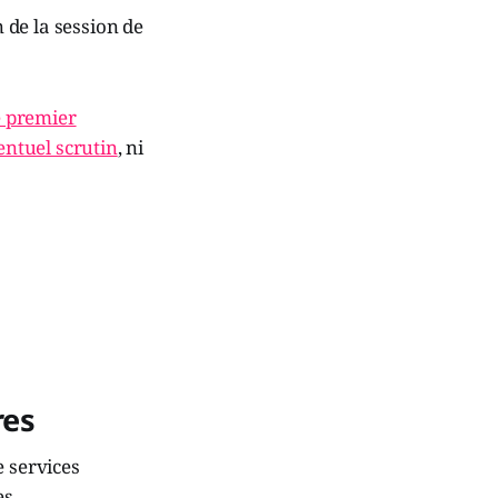
n de la session de
e premier
entuel scrutin
, ni
res
 services
es