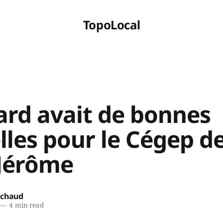
TopoLocal
ard avait de bonnes
lles pour le Cégep d
-Jérôme
ichaud
—
4 min read