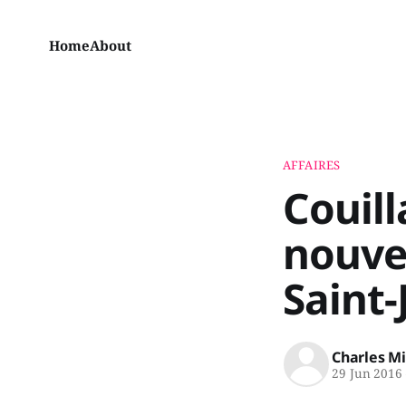
Home
About
AFFAIRES
Couill
nouve
Saint
Charles M
29 Jun 2016