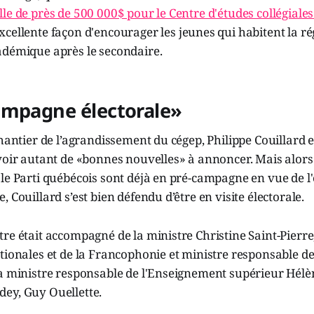
le de près de 500 000$ pour le Centre d'études collégiale
excellente façon d'encourager les jeunes qui habitent la r
adémique après le secondaire.
ampagne électorale»
chantier de l’agrandissement du cégep, Philippe Couillard e
voir autant de «bonnes nouvelles» à annoncer. Mais alors 
le Parti québécois sont déjà en pré-campagne en vue de l'é
 Couillard s’est bien défendu d’être en visite électorale.
re était accompagné de la ministre Christine Saint-Pierre
tionales et de la Francophonie et ministre responsable de
la ministre responsable de l'Enseignement supérieur Hélè
ey, Guy Ouellette.