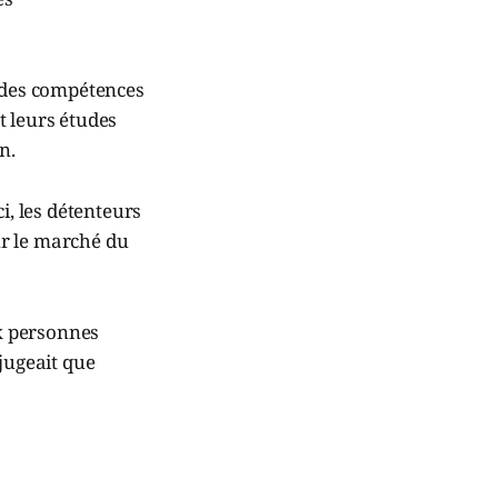
r des compétences
t leurs études
n.
i, les détenteurs
ur le marché du
ux personnes
jugeait que