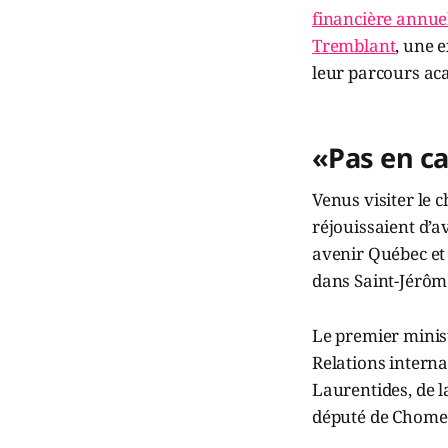
financière annuel
Tremblant
, une 
leur parcours ac
«Pas en c
Venus visiter le 
réjouissaient d’a
avenir Québec et 
dans Saint-Jérôme,
Le premier minist
Relations interna
Laurentides, de 
député de Chomed