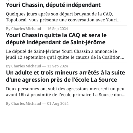
fait l’annonce en s’adressant aux employés de la ville,
Youri Chassin, député indépendant
rassemblés en soirée pour leur traditionnel souper
Quelques jours après son départ bruyant de la CAQ,
TopoLocal vous présente une conversation avec Youri
Chassin. Nous avons causé de sa décision. Y songeait-il
By Charles Michaud
16 Sep 2024
depuis longtemps? Sera-t-il candidat indépendant dans 2
Youri Chassin quitte la CAQ et sera le
ans? Joindrait-il un autre parti, par exemple les
député indépendant de Saint-Jérôme
conservateurs d’Éric Duhaime? Que lui
Le député de Saint-Jérôme Youri Chassin a annoncé le
jeudi 12 septembre qu'il quitte le caucus de la Coalition
Avenir Québec de François Legault parce qu'il est déçu du
By Charles Michaud
12 Sep 2024
gouvernement de la CAQ, surtout de son incapacité, qu'il
Un adulte et trois mineurs arrêtés à la suite
juge chronique, à offrir des
d'une agression près de l'école La Source
Deux personnes ont subi des agressions mercredi un peu
avant 16h à proximité de l'école primaire La Source dans
le secteur Bellefeuille de Saint-Jérôme. L'une de deux
By Charles Michaud
01 Aug 2024
victimes aurait été écrasée sous un véhicule et aspergée
de poivre de cayenne alors que la seconde, non