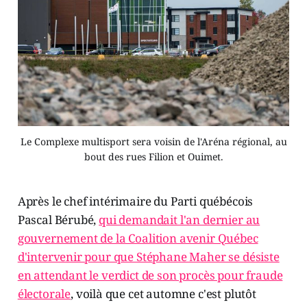
Le Complexe multisport sera voisin de l'Aréna régional, au
bout des rues Filion et Ouimet.
Après le chef intérimaire du Parti québécois
Pascal Bérubé,
qui demandait l'an dernier au
gouvernement de la Coalition avenir Québec
d'intervenir pour que Stéphane Maher se désiste
en attendant le verdict de son procès pour fraude
électorale
, voilà que cet automne c'est plutôt