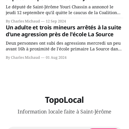
Le député de Saint-Jérôme Youri Chassin a annoncé le
jeudi 12 septembre qu'il quitte le caucus de la Coalition
Avenir Québec de François Legault parce qu'il est déçu du
By Charles Michaud
12 Sep 2024
gouvernement de la CAQ, surtout de son incapacité, qu'il
Un adulte et trois mineurs arrêtés à la suite
juge chronique, à offrir des
d'une agression près de l'école La Source
Deux personnes ont subi des agressions mercredi un peu
avant 16h à proximité de l'école primaire La Source dans
le secteur Bellefeuille de Saint-Jérôme. L'une de deux
By Charles Michaud
01 Aug 2024
victimes aurait été écrasée sous un véhicule et aspergée
de poivre de cayenne alors que la seconde, non
TopoLocal
Information locale faite à Saint-Jérôme