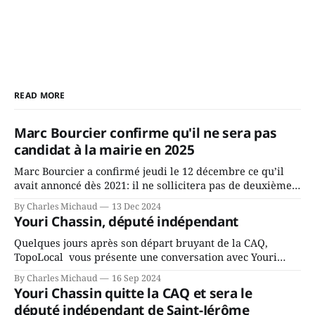
READ MORE
Marc Bourcier confirme qu'il ne sera pas
candidat à la mairie en 2025
Marc Bourcier a confirmé jeudi le 12 décembre ce qu’il
avait annoncé dès 2021: il ne sollicitera pas de deuxième
mandat à titre de maire de Saint-Jérôme. Bourcier en a
By Charles Michaud
13 Dec 2024
fait l’annonce en s’adressant aux employés de la ville,
Youri Chassin, député indépendant
rassemblés en soirée pour leur traditionnel souper
Quelques jours après son départ bruyant de la CAQ,
TopoLocal vous présente une conversation avec Youri
Chassin. Nous avons causé de sa décision. Y songeait-il
By Charles Michaud
16 Sep 2024
depuis longtemps? Sera-t-il candidat indépendant dans 2
Youri Chassin quitte la CAQ et sera le
ans? Joindrait-il un autre parti, par exemple les
député indépendant de Saint-Jérôme
conservateurs d’Éric Duhaime? Que lui