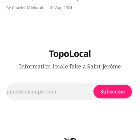
le secteur Bellefeuille de Saint-Jérôme. L'une de deux
By Charles Michaud
01 Aug 2024
victimes aurait été écrasée sous un véhicule et aspergée
de poivre de cayenne alors que la seconde, non
TopoLocal
Information locale faite à Saint-Jérôme
Subscribe