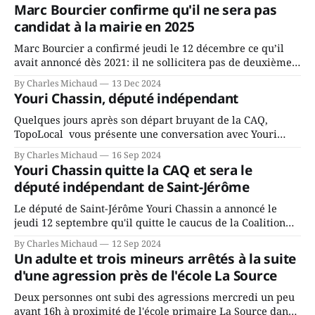
Marc Bourcier confirme qu'il ne sera pas
candidat à la mairie en 2025
Marc Bourcier a confirmé jeudi le 12 décembre ce qu’il
avait annoncé dès 2021: il ne sollicitera pas de deuxième
mandat à titre de maire de Saint-Jérôme. Bourcier en a
By Charles Michaud
13 Dec 2024
fait l’annonce en s’adressant aux employés de la ville,
Youri Chassin, député indépendant
rassemblés en soirée pour leur traditionnel souper
Quelques jours après son départ bruyant de la CAQ,
TopoLocal vous présente une conversation avec Youri
Chassin. Nous avons causé de sa décision. Y songeait-il
By Charles Michaud
16 Sep 2024
depuis longtemps? Sera-t-il candidat indépendant dans 2
Youri Chassin quitte la CAQ et sera le
ans? Joindrait-il un autre parti, par exemple les
député indépendant de Saint-Jérôme
conservateurs d’Éric Duhaime? Que lui
Le député de Saint-Jérôme Youri Chassin a annoncé le
jeudi 12 septembre qu'il quitte le caucus de la Coalition
Avenir Québec de François Legault parce qu'il est déçu du
By Charles Michaud
12 Sep 2024
gouvernement de la CAQ, surtout de son incapacité, qu'il
Un adulte et trois mineurs arrêtés à la suite
juge chronique, à offrir des
d'une agression près de l'école La Source
Deux personnes ont subi des agressions mercredi un peu
avant 16h à proximité de l'école primaire La Source dans