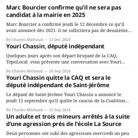
Marc Bourcier confirme qu'il ne sera pas
candidat à la mairie en 2025
Marc Bourcier a confirmé jeudi le 12 décembre ce qu’il
avait annoncé dès 2021: il ne sollicitera pas de deuxième
mandat à titre de maire de Saint-Jérôme. Bourcier en a
By Charles Michaud
13 Dec 2024
fait l’annonce en s’adressant aux employés de la ville,
Youri Chassin, député indépendant
rassemblés en soirée pour leur traditionnel souper
Quelques jours après son départ bruyant de la CAQ,
TopoLocal vous présente une conversation avec Youri
Chassin. Nous avons causé de sa décision. Y songeait-il
By Charles Michaud
16 Sep 2024
depuis longtemps? Sera-t-il candidat indépendant dans 2
Youri Chassin quitte la CAQ et sera le
ans? Joindrait-il un autre parti, par exemple les
député indépendant de Saint-Jérôme
conservateurs d’Éric Duhaime? Que lui
Le député de Saint-Jérôme Youri Chassin a annoncé le
jeudi 12 septembre qu'il quitte le caucus de la Coalition
Avenir Québec de François Legault parce qu'il est déçu du
By Charles Michaud
12 Sep 2024
gouvernement de la CAQ, surtout de son incapacité, qu'il
Un adulte et trois mineurs arrêtés à la suite
juge chronique, à offrir des
d'une agression près de l'école La Source
Deux personnes ont subi des agressions mercredi un peu