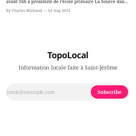
avant 16h à proximité de l'école primaire La Source dans
le secteur Bellefeuille de Saint-Jérôme. L'une de deux
By Charles Michaud
01 Aug 2024
victimes aurait été écrasée sous un véhicule et aspergée
de poivre de cayenne alors que la seconde, non
TopoLocal
Information locale faite à Saint-Jérôme
Subscribe