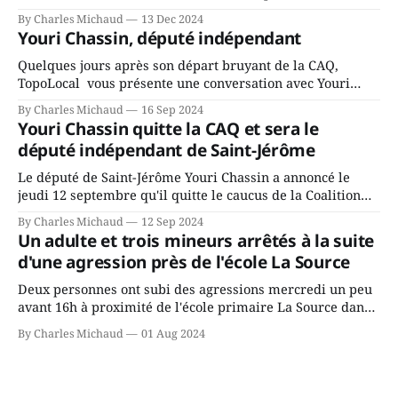
mandat à titre de maire de Saint-Jérôme. Bourcier en a
By Charles Michaud
13 Dec 2024
fait l’annonce en s’adressant aux employés de la ville,
Youri Chassin, député indépendant
rassemblés en soirée pour leur traditionnel souper
Quelques jours après son départ bruyant de la CAQ,
TopoLocal vous présente une conversation avec Youri
Chassin. Nous avons causé de sa décision. Y songeait-il
By Charles Michaud
16 Sep 2024
depuis longtemps? Sera-t-il candidat indépendant dans 2
Youri Chassin quitte la CAQ et sera le
ans? Joindrait-il un autre parti, par exemple les
député indépendant de Saint-Jérôme
conservateurs d’Éric Duhaime? Que lui
Le député de Saint-Jérôme Youri Chassin a annoncé le
jeudi 12 septembre qu'il quitte le caucus de la Coalition
Avenir Québec de François Legault parce qu'il est déçu du
By Charles Michaud
12 Sep 2024
gouvernement de la CAQ, surtout de son incapacité, qu'il
Un adulte et trois mineurs arrêtés à la suite
juge chronique, à offrir des
d'une agression près de l'école La Source
Deux personnes ont subi des agressions mercredi un peu
avant 16h à proximité de l'école primaire La Source dans
le secteur Bellefeuille de Saint-Jérôme. L'une de deux
By Charles Michaud
01 Aug 2024
victimes aurait été écrasée sous un véhicule et aspergée
de poivre de cayenne alors que la seconde, non