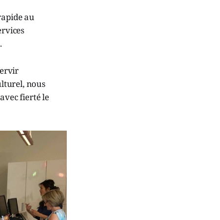
rapide au
ervices
.
ervir
lturel, nous
vec fierté le