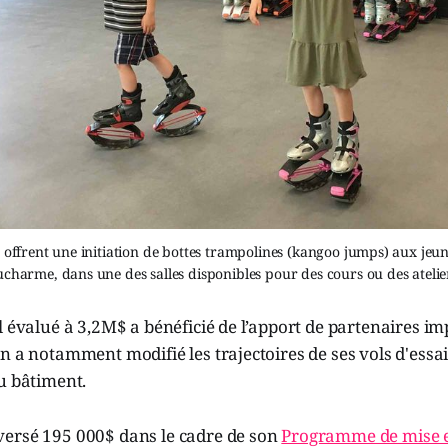
s offrent une initiation de bottes trampolines (kangoo jumps) aux jeun
charme, dans une des salles disponibles pour des cours ou des atelie
l évalué à 3,2M$ a bénéficié de l’apport de partenaires im
n a notamment modifié les trajectoires de ses vols d'essa
u bâtiment.
ersé 195 000$ dans le cadre de son
Programme de mise 