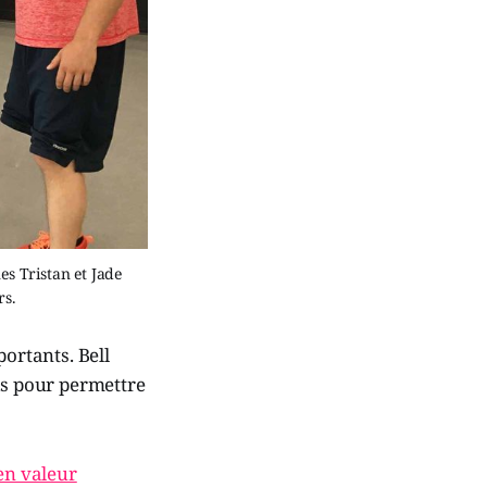
es Tristan et Jade
rs.
portants. Bell
is pour permettre
en valeur