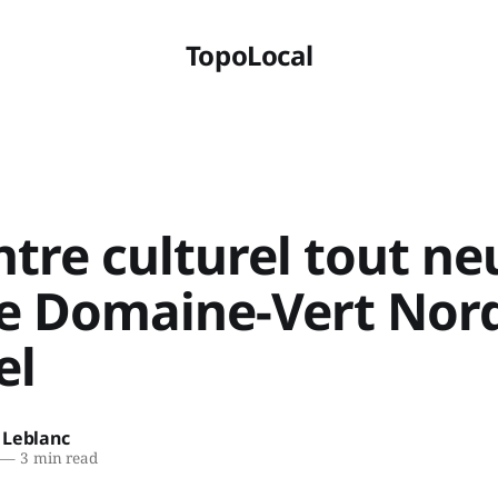
TopoLocal
tre culturel tout ne
le Domaine-Vert Nor
el
 Leblanc
—
3 min read