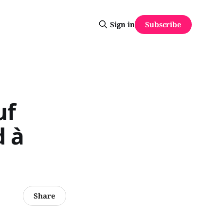
Subscribe
Sign in
uf
d à
Share