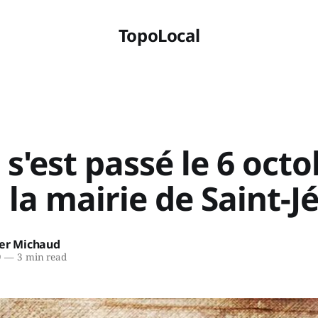
TopoLocal
 s'est passé le 6 oct
 la mairie de Saint-
ier Michaud
9
—
3 min read