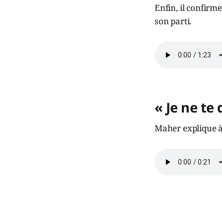
Enfin, il confirme
son parti.
« Je ne te
Maher explique à F