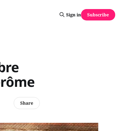
Subscribe
Sign in
obre
Jérôme
Share