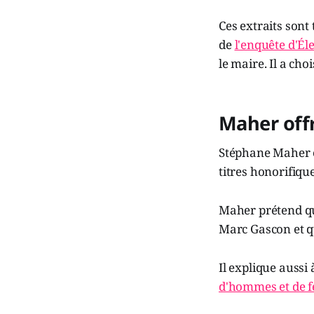
Ces extraits sont
de
l'enquête d'Él
le maire. Il a cho
Maher off
Stéphane Maher ex
titres honorifiqu
Maher prétend qu
Marc Gascon et qu
Il explique aussi
d'hommes et de