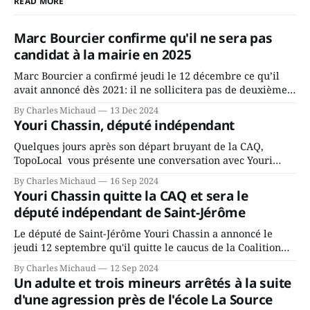
READ MORE
Marc Bourcier confirme qu'il ne sera pas
candidat à la mairie en 2025
Marc Bourcier a confirmé jeudi le 12 décembre ce qu’il
avait annoncé dès 2021: il ne sollicitera pas de deuxième
mandat à titre de maire de Saint-Jérôme. Bourcier en a
By Charles Michaud
13 Dec 2024
fait l’annonce en s’adressant aux employés de la ville,
Youri Chassin, député indépendant
rassemblés en soirée pour leur traditionnel souper
Quelques jours après son départ bruyant de la CAQ,
TopoLocal vous présente une conversation avec Youri
Chassin. Nous avons causé de sa décision. Y songeait-il
By Charles Michaud
16 Sep 2024
depuis longtemps? Sera-t-il candidat indépendant dans 2
Youri Chassin quitte la CAQ et sera le
ans? Joindrait-il un autre parti, par exemple les
député indépendant de Saint-Jérôme
conservateurs d’Éric Duhaime? Que lui
Le député de Saint-Jérôme Youri Chassin a annoncé le
jeudi 12 septembre qu'il quitte le caucus de la Coalition
Avenir Québec de François Legault parce qu'il est déçu du
By Charles Michaud
12 Sep 2024
gouvernement de la CAQ, surtout de son incapacité, qu'il
Un adulte et trois mineurs arrêtés à la suite
juge chronique, à offrir des
d'une agression près de l'école La Source