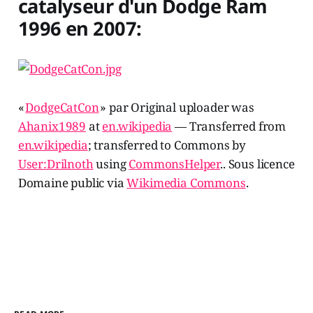
catalyseur d'un Dodge Ram
1996 en 2007:
«
DodgeCatCon
» par Original uploader was
Ahanix1989
at
en.wikipedia
— Transferred from
en.wikipedia
; transferred to Commons by
User:Drilnoth
using
CommonsHelper
.. Sous licence
Domaine public via
Wikimedia Commons
.