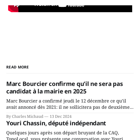
READ MORE
Marc Bourcier confirme qu'il ne sera pas
candidat à la mairie en 2025
Marc Bourcier a confirmé jeudi le 12 décembre ce qu’il
avait annoncé dès 2021: il ne sollicitera pas de deuxième
mandat à titre de maire de Saint-Jérôme. Bourcier en a
By Charles Michaud
13 Dec 2024
fait l’annonce en s’adressant aux employés de la ville,
Youri Chassin, député indépendant
rassemblés en soirée pour leur traditionnel souper
Quelques jours après son départ bruyant de la CAQ,
TopoLocal vous présente une conversation avec Youri