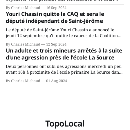
Chassin. Nous avons causé de sa décision. Y songeait-il
By Charles Michaud
16 Sep 2024
depuis longtemps? Sera-t-il candidat indépendant dans 2
Youri Chassin quitte la CAQ et sera le
ans? Joindrait-il un autre parti, par exemple les
député indépendant de Saint-Jérôme
conservateurs d’Éric Duhaime? Que lui
Le député de Saint-Jérôme Youri Chassin a annoncé le
jeudi 12 septembre qu'il quitte le caucus de la Coalition
Avenir Québec de François Legault parce qu'il est déçu du
By Charles Michaud
12 Sep 2024
gouvernement de la CAQ, surtout de son incapacité, qu'il
Un adulte et trois mineurs arrêtés à la suite
juge chronique, à offrir des
d'une agression près de l'école La Source
Deux personnes ont subi des agressions mercredi un peu
avant 16h à proximité de l'école primaire La Source dans
le secteur Bellefeuille de Saint-Jérôme. L'une de deux
By Charles Michaud
01 Aug 2024
victimes aurait été écrasée sous un véhicule et aspergée
de poivre de cayenne alors que la seconde, non
TopoLocal