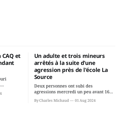
a CAQ et
Un adulte et trois mineurs
ndant
arrêtés à la suite d'une
agression près de l'école La
Source
ouri
2
Deux personnes ont subi des
cus de la
agressions mercredi un peu avant 16h
4
rançois
à proximité de l'école primaire La
By Charles Michaud
01 Aug 2024
du
Source dans le secteur Bellefeuille de
tout de
Saint-Jérôme. L'une de deux victimes
onique, à
aurait été écrasée sous un véhicule et
aspergée de poivre de cayenne alors
que la seconde, non