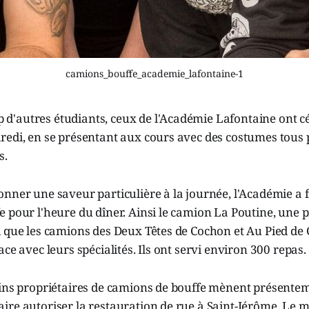
camions_bouffe_academie_lafontaine-1
'autres étudiants, ceux de l'Académie Lafontaine ont c
edi, en se présentant aux cours avec des costumes tous p
s.
nner une saveur particulière à la journée, l'Académie a fa
 pour l'heure du dîner. Ainsi le camion La Poutine, une p
i que les camions des Deux Têtes de Cochon et Au Pied de
ce avec leurs spécialités. Ils ont servi environ 300 repas.
ains propriétaires de camions de bouffe mènent présente
ire autoriser la restauration de rue à Saint-Jérôme. Le 