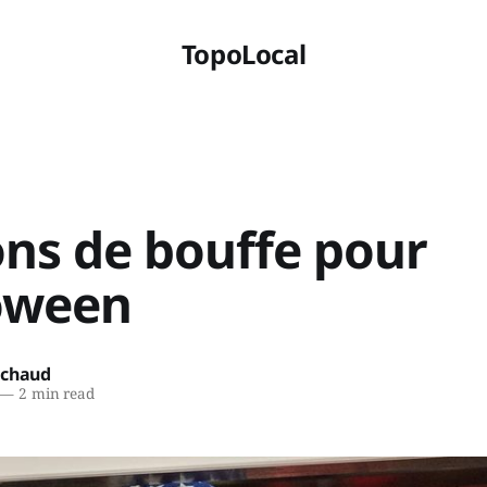
TopoLocal
ns de bouffe pour
loween
ichaud
—
2 min read