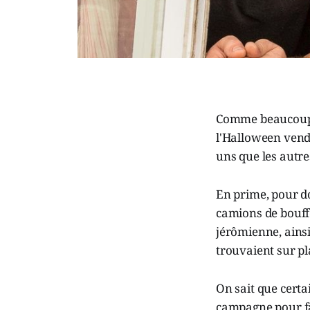
Comme beaucoup d
l'Halloween vendr
uns que les autre
En prime, pour do
camions de bouffe
jérômienne, ains
trouvaient sur pla
On sait que cert
campagne pour fa