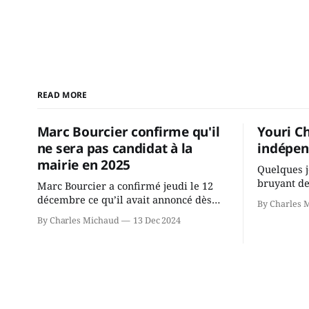
READ MORE
Marc Bourcier confirme qu'il
Youri C
ne sera pas candidat à la
indépen
mairie en 2025
Quelques j
bruyant de
Marc Bourcier a confirmé jeudi le 12
présente u
décembre ce qu’il avait annoncé dès
By Charles 
Chassin. N
2021: il ne sollicitera pas de deuxième
By Charles Michaud
13 Dec 2024
décision. Y
mandat à titre de maire de Saint-
longtemps?
Jérôme. Bourcier en a fait l’annonce en
indépendan
s’adressant aux employés de la ville,
autre part
rassemblés en soirée pour leur
conservate
traditionnel souper