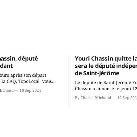
hassin, député
Youri Chassin quitte l
dant
sera le député indépe
de Saint-Jérôme
ours après son départ
 la CAQ, TopoLocal vous
Le député de Saint-Jérôme Y
ne conversation avec Youri
Chassin a annoncé le jeudi 1
Michaud
16 Sep 2024
ous avons causé de sa
septembre qu'il quitte le cau
By Charles Michaud
12 Sep 202
 songeait-il depuis
Coalition Avenir Québec de F
 Sera-t-il candidat
Legault parce qu'il est déçu 
t dans 2 ans? Joindrait-il un
gouvernement de la CAQ, sur
i, par exemple les
son incapacité, qu'il juge chr
urs d’Éric Duhaime? Que lui
offrir des