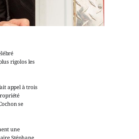
élébré
lus rigolos les
it appel à trois
ropriété
 Cochon se
ment une
maire Stéphane