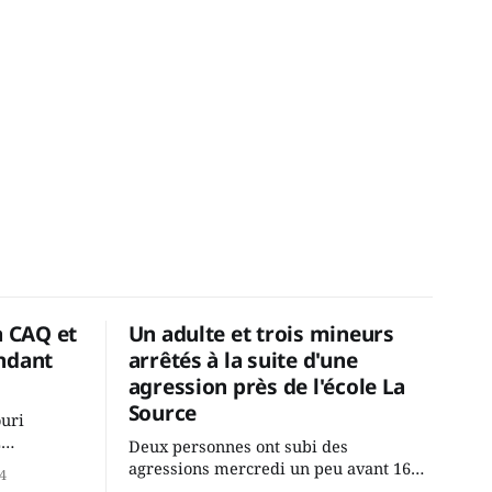
a CAQ et
Un adulte et trois mineurs
ndant
arrêtés à la suite d'une
agression près de l'école La
Source
ouri
2
Deux personnes ont subi des
cus de la
agressions mercredi un peu avant 16h
4
rançois
à proximité de l'école primaire La