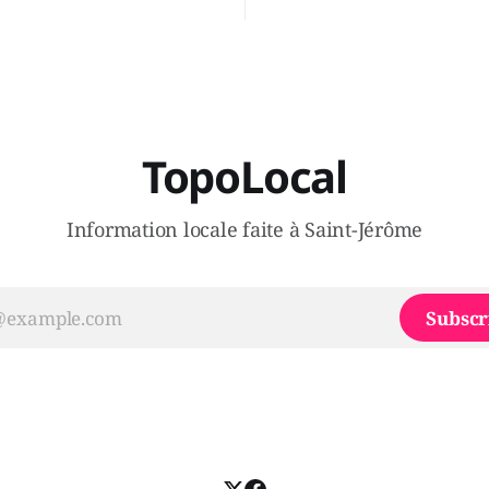
 Sera-t-il candidat
Legault parce qu'il est déçu 
t dans 2 ans? Joindrait-il un
gouvernement de la CAQ, sur
i, par exemple les
son incapacité, qu'il juge chr
urs d’Éric Duhaime? Que lui
offrir des
TopoLocal
Information locale faite à Saint-Jérôme
Subscr