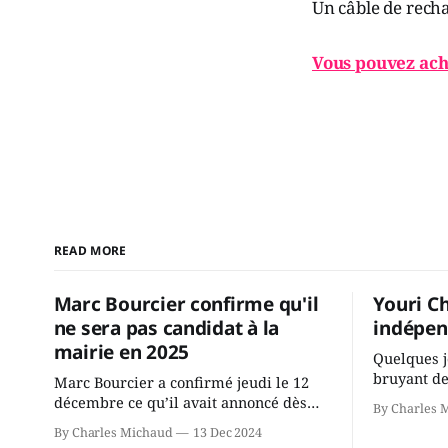
Un câble de rech
Vous pouvez ach
READ MORE
Marc Bourcier confirme qu'il
Youri C
ne sera pas candidat à la
indépen
mairie en 2025
Quelques j
bruyant de
Marc Bourcier a confirmé jeudi le 12
présente u
décembre ce qu’il avait annoncé dès
By Charles 
Chassin. N
2021: il ne sollicitera pas de deuxième
By Charles Michaud
13 Dec 2024
décision. Y
mandat à titre de maire de Saint-