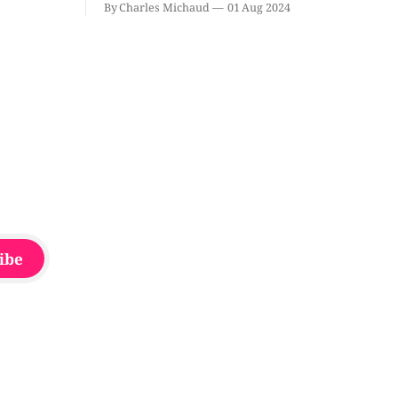
By Charles Michaud
01 Aug 2024
du
Source dans le secteur Bellefeuille de
tout de
Saint-Jérôme. L'une de deux victimes
onique, à
aurait été écrasée sous un véhicule et
aspergée de poivre de cayenne alors
que la seconde, non
ibe