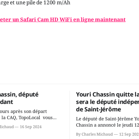
arge et une pile de 1200 m/Ah
eter un Safari Cam HD WiFi en ligne maintenant
hassin, député
Youri Chassin quitte l
dant
sera le député indépe
de Saint-Jérôme
ours après son départ
 la CAQ, TopoLocal vous
Le député de Saint-Jérôme Y
ne conversation avec Youri
Chassin a annoncé le jeudi 1
Michaud
16 Sep 2024
ous avons causé de sa
septembre qu'il quitte le cau
By Charles Michaud
12 Sep 202
 songeait-il depuis
Coalition Avenir Québec de F