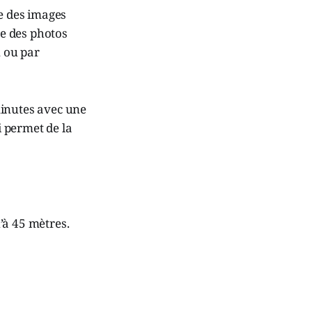
re des images
re des photos
, ou par
minutes avec une
 permet de la
’à 45 mètres.