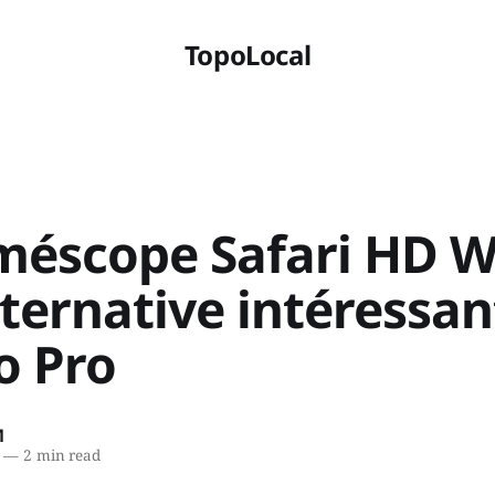
TopoLocal
méscope Safari HD Wi
ternative intéressan
o Pro
M
—
2 min read