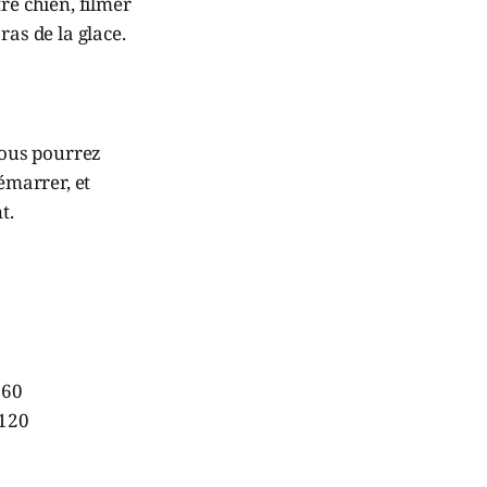
re chien, filmer
ras de la glace.
vous pourrez
émarrer, et
t.
 60
 120