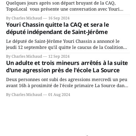
Quelques jours après son départ bruyant de la CAQ,
TopoLocal vous présente une conversation avec Youri
Chassin. Nous avons causé de sa décision. Y songeait-il
By Charles Michaud
16 Sep 2024
depuis longtemps? Sera-t-il candidat indépendant dans 2
Youri Chassin quitte la CAQ et sera le
ans? Joindrait-il un autre parti, par exemple les
député indépendant de Saint-Jérôme
conservateurs d’Éric Duhaime? Que lui
Le député de Saint-Jérôme Youri Chassin a annoncé le
jeudi 12 septembre qu'il quitte le caucus de la Coalition
Avenir Québec de François Legault parce qu'il est déçu du
By Charles Michaud
12 Sep 2024
gouvernement de la CAQ, surtout de son incapacité, qu'il
Un adulte et trois mineurs arrêtés à la suite
juge chronique, à offrir des
d'une agression près de l'école La Source
Deux personnes ont subi des agressions mercredi un peu
avant 16h à proximité de l'école primaire La Source dans
le secteur Bellefeuille de Saint-Jérôme. L'une de deux
By Charles Michaud
01 Aug 2024
victimes aurait été écrasée sous un véhicule et aspergée
de poivre de cayenne alors que la seconde, non