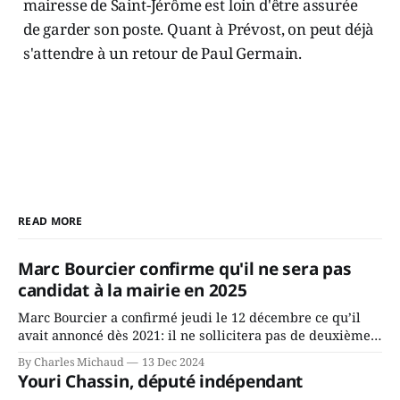
mairesse de Saint-Jérôme est loin d'être assurée
de garder son poste. Quant à Prévost, on peut déjà
s'attendre à un retour de Paul Germain.
READ MORE
Marc Bourcier confirme qu'il ne sera pas
candidat à la mairie en 2025
Marc Bourcier a confirmé jeudi le 12 décembre ce qu’il
avait annoncé dès 2021: il ne sollicitera pas de deuxième
mandat à titre de maire de Saint-Jérôme. Bourcier en a
By Charles Michaud
13 Dec 2024
fait l’annonce en s’adressant aux employés de la ville,
Youri Chassin, député indépendant
rassemblés en soirée pour leur traditionnel souper