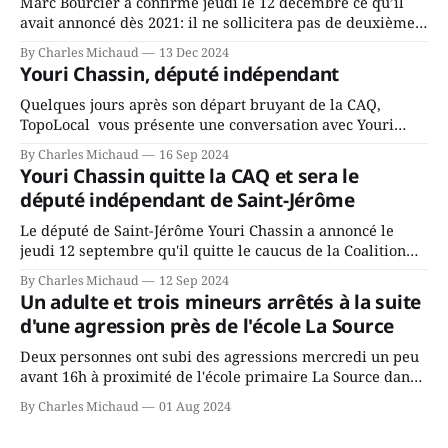
Marc Bourcier a confirmé jeudi le 12 décembre ce qu’il
avait annoncé dès 2021: il ne sollicitera pas de deuxième
mandat à titre de maire de Saint-Jérôme. Bourcier en a
By Charles Michaud
13 Dec 2024
fait l’annonce en s’adressant aux employés de la ville,
Youri Chassin, député indépendant
rassemblés en soirée pour leur traditionnel souper
Quelques jours après son départ bruyant de la CAQ,
TopoLocal vous présente une conversation avec Youri
Chassin. Nous avons causé de sa décision. Y songeait-il
By Charles Michaud
16 Sep 2024
depuis longtemps? Sera-t-il candidat indépendant dans 2
Youri Chassin quitte la CAQ et sera le
ans? Joindrait-il un autre parti, par exemple les
député indépendant de Saint-Jérôme
conservateurs d’Éric Duhaime? Que lui
Le député de Saint-Jérôme Youri Chassin a annoncé le
jeudi 12 septembre qu'il quitte le caucus de la Coalition
Avenir Québec de François Legault parce qu'il est déçu du
By Charles Michaud
12 Sep 2024
gouvernement de la CAQ, surtout de son incapacité, qu'il
Un adulte et trois mineurs arrêtés à la suite
juge chronique, à offrir des
d'une agression près de l'école La Source
Deux personnes ont subi des agressions mercredi un peu
avant 16h à proximité de l'école primaire La Source dans
le secteur Bellefeuille de Saint-Jérôme. L'une de deux
By Charles Michaud
01 Aug 2024
victimes aurait été écrasée sous un véhicule et aspergée
de poivre de cayenne alors que la seconde, non