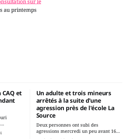
onsultation sur le
es au printemps
a CAQ et
Un adulte et trois mineurs
ndant
arrêtés à la suite d'une
agression près de l'école La
Source
ouri
2
Deux personnes ont subi des
cus de la
agressions mercredi un peu avant 16h
4
rançois
à proximité de l'école primaire La