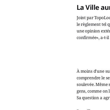
La Ville au
Joint par TopoLoc
le règlement tel 
une opinion exté
confirmée», a-t-il
À moins d'une su
comprendre le sen
soulevée. Même s
gens, comme on le
Sa question a agra