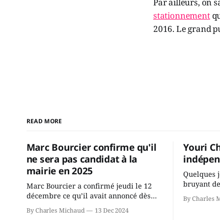
Par ailleurs, on 
stationnement
qu
2016. Le grand pub
READ MORE
Marc Bourcier confirme qu'il
Youri C
ne sera pas candidat à la
indépen
mairie en 2025
Quelques j
bruyant de
Marc Bourcier a confirmé jeudi le 12
présente u
décembre ce qu’il avait annoncé dès
By Charles 
Chassin. N
2021: il ne sollicitera pas de deuxième
By Charles Michaud
13 Dec 2024
décision. Y
mandat à titre de maire de Saint-