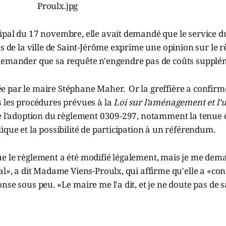
pal du 17 novembre, elle avait demandé que le service du
es de la ville de Saint-Jérôme exprime une opinion sur le 
demander que sa requête n'engendre pas de coûts supplé
 par le maire Stéphane Maher. Or la greffière a confir
s les procédures prévues à la
Loi sur l’aménagement et l
de l’adoption du règlement 0309-297, notamment la tenue 
ique et la possibilité de participation à un référendum.
e le règlement a été modifié légalement, mais je me dema
al», a dit Madame Viens-Proulx, qui affirme qu'elle a «co
nse sous peu. «Le maire me l'a dit, et je ne doute pas de sa