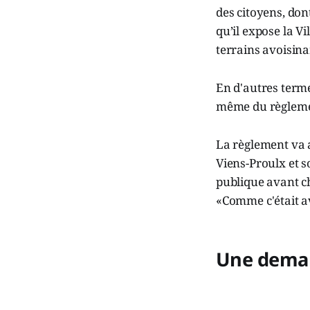
des citoyens, dont
qu’il expose la V
terrains avoisina
En d'autres terme
même du règlement
La règlement va a
Viens-Proulx et s
publique avant ch
«Comme c'était av
Une deman