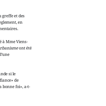
 greffe et des
règlement, en
mentaires.
mé à Mme Viens-
’urbanisme
ont été
d’une
nde si le
nfiance» de
 bonne foi», a-t-