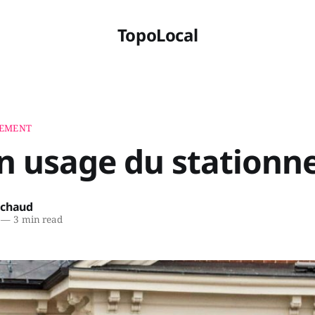
TopoLocal
NEMENT
n usage du station
ichaud
—
3 min read