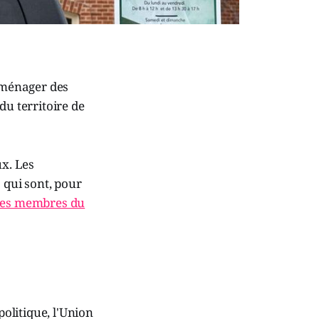
’aménager des
du territoire de
ux. Les
 qui sont, pour
res membres du
politique, l'Union