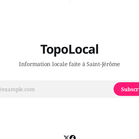
 Sera-t-il candidat
Legault parce qu'il est déçu 
t dans 2 ans? Joindrait-il un
gouvernement de la CAQ, sur
i, par exemple les
son incapacité, qu'il juge chr
urs d’Éric Duhaime? Que lui
offrir des
TopoLocal
Information locale faite à Saint-Jérôme
Subscr