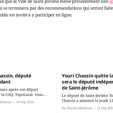
sait que la Ville de Saint-Jérôme mène présentement une
c
i se terminera par des recommandations qui seront fait
lic est invité à y participer en ligne.
hassin, député
Youri Chassin quitte l
dant
sera le député indépe
de Saint-Jérôme
ours après son départ
 la CAQ, TopoLocal vous
Le député de Saint-Jérôme Y
ne conversation avec Youri
Chassin a annoncé le jeudi 1
Michaud
16 Sep 2024
ous avons causé de sa
septembre qu'il quitte le cau
By Charles Michaud
12 Sep 202
 songeait-il depuis
Coalition Avenir Québec de F