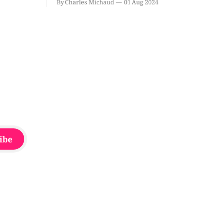
By Charles Michaud
01 Aug 2024
du
Source dans le secteur Bellefeuille de
tout de
Saint-Jérôme. L'une de deux victimes
onique, à
aurait été écrasée sous un véhicule et
aspergée de poivre de cayenne alors
que la seconde, non
ibe