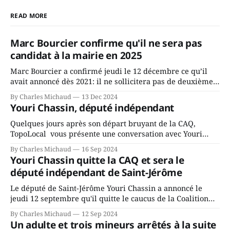
READ MORE
Marc Bourcier confirme qu'il ne sera pas
candidat à la mairie en 2025
Marc Bourcier a confirmé jeudi le 12 décembre ce qu’il
avait annoncé dès 2021: il ne sollicitera pas de deuxième
mandat à titre de maire de Saint-Jérôme. Bourcier en a
By Charles Michaud
13 Dec 2024
fait l’annonce en s’adressant aux employés de la ville,
Youri Chassin, député indépendant
rassemblés en soirée pour leur traditionnel souper
Quelques jours après son départ bruyant de la CAQ,
TopoLocal vous présente une conversation avec Youri
Chassin. Nous avons causé de sa décision. Y songeait-il
By Charles Michaud
16 Sep 2024
depuis longtemps? Sera-t-il candidat indépendant dans 2
Youri Chassin quitte la CAQ et sera le
ans? Joindrait-il un autre parti, par exemple les
député indépendant de Saint-Jérôme
conservateurs d’Éric Duhaime? Que lui
Le député de Saint-Jérôme Youri Chassin a annoncé le
jeudi 12 septembre qu'il quitte le caucus de la Coalition
Avenir Québec de François Legault parce qu'il est déçu du
By Charles Michaud
12 Sep 2024
gouvernement de la CAQ, surtout de son incapacité, qu'il
Un adulte et trois mineurs arrêtés à la suite
juge chronique, à offrir des