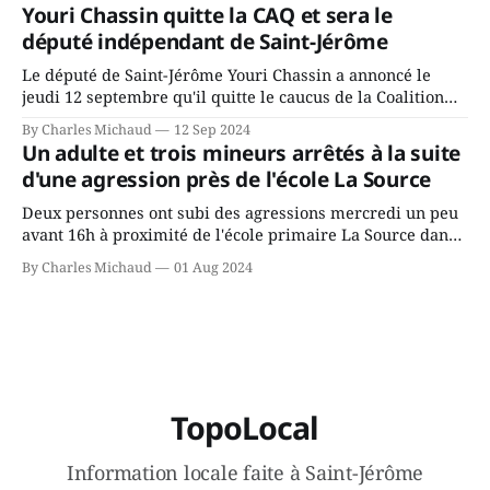
depuis longtemps? Sera-t-il candidat indépendant dans 2
Youri Chassin quitte la CAQ et sera le
ans? Joindrait-il un autre parti, par exemple les
député indépendant de Saint-Jérôme
conservateurs d’Éric Duhaime? Que lui
Le député de Saint-Jérôme Youri Chassin a annoncé le
jeudi 12 septembre qu'il quitte le caucus de la Coalition
Avenir Québec de François Legault parce qu'il est déçu du
By Charles Michaud
12 Sep 2024
gouvernement de la CAQ, surtout de son incapacité, qu'il
Un adulte et trois mineurs arrêtés à la suite
juge chronique, à offrir des
d'une agression près de l'école La Source
Deux personnes ont subi des agressions mercredi un peu
avant 16h à proximité de l'école primaire La Source dans
le secteur Bellefeuille de Saint-Jérôme. L'une de deux
By Charles Michaud
01 Aug 2024
victimes aurait été écrasée sous un véhicule et aspergée
de poivre de cayenne alors que la seconde, non
TopoLocal
Information locale faite à Saint-Jérôme