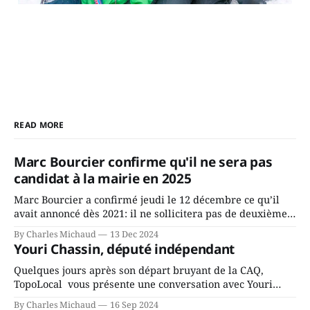
READ MORE
Marc Bourcier confirme qu'il ne sera pas
candidat à la mairie en 2025
Marc Bourcier a confirmé jeudi le 12 décembre ce qu’il
avait annoncé dès 2021: il ne sollicitera pas de deuxième
mandat à titre de maire de Saint-Jérôme. Bourcier en a
By Charles Michaud
13 Dec 2024
fait l’annonce en s’adressant aux employés de la ville,
Youri Chassin, député indépendant
rassemblés en soirée pour leur traditionnel souper
Quelques jours après son départ bruyant de la CAQ,
TopoLocal vous présente une conversation avec Youri
Chassin. Nous avons causé de sa décision. Y songeait-il
By Charles Michaud
16 Sep 2024