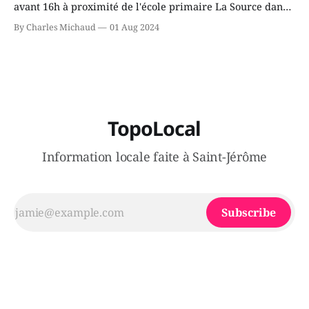
avant 16h à proximité de l'école primaire La Source dans
le secteur Bellefeuille de Saint-Jérôme. L'une de deux
By Charles Michaud
01 Aug 2024
victimes aurait été écrasée sous un véhicule et aspergée
de poivre de cayenne alors que la seconde, non
TopoLocal
Information locale faite à Saint-Jérôme
Subscribe