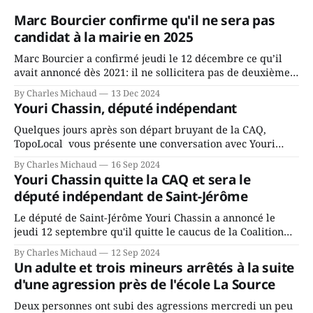
Marc Bourcier confirme qu'il ne sera pas
candidat à la mairie en 2025
Marc Bourcier a confirmé jeudi le 12 décembre ce qu’il
avait annoncé dès 2021: il ne sollicitera pas de deuxième
mandat à titre de maire de Saint-Jérôme. Bourcier en a
By Charles Michaud
13 Dec 2024
fait l’annonce en s’adressant aux employés de la ville,
Youri Chassin, député indépendant
rassemblés en soirée pour leur traditionnel souper
Quelques jours après son départ bruyant de la CAQ,
TopoLocal vous présente une conversation avec Youri
Chassin. Nous avons causé de sa décision. Y songeait-il
By Charles Michaud
16 Sep 2024
depuis longtemps? Sera-t-il candidat indépendant dans 2
Youri Chassin quitte la CAQ et sera le
ans? Joindrait-il un autre parti, par exemple les
député indépendant de Saint-Jérôme
conservateurs d’Éric Duhaime? Que lui
Le député de Saint-Jérôme Youri Chassin a annoncé le
jeudi 12 septembre qu'il quitte le caucus de la Coalition
Avenir Québec de François Legault parce qu'il est déçu du
By Charles Michaud
12 Sep 2024
gouvernement de la CAQ, surtout de son incapacité, qu'il
Un adulte et trois mineurs arrêtés à la suite
juge chronique, à offrir des
d'une agression près de l'école La Source
Deux personnes ont subi des agressions mercredi un peu