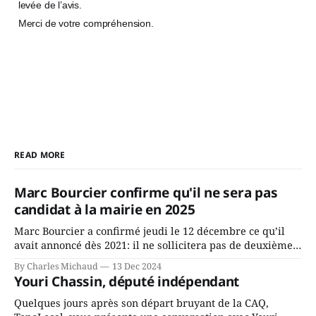
levée de l’avis.
Merci de votre compréhension.
READ MORE
Marc Bourcier confirme qu'il ne sera pas
candidat à la mairie en 2025
Marc Bourcier a confirmé jeudi le 12 décembre ce qu’il
avait annoncé dès 2021: il ne sollicitera pas de deuxième
mandat à titre de maire de Saint-Jérôme. Bourcier en a
By Charles Michaud
13 Dec 2024
fait l’annonce en s’adressant aux employés de la ville,
Youri Chassin, député indépendant
rassemblés en soirée pour leur traditionnel souper
Quelques jours après son départ bruyant de la CAQ,