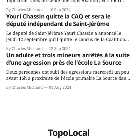
TopoLocal vous présente une conversation avec Youri
Chassin. Nous avons causé de sa décision. Y songeait-il
By Charles Michaud
16 Sep 2024
depuis longtemps? Sera-t-il candidat indépendant dans 2
Youri Chassin quitte la CAQ et sera le
ans? Joindrait-il un autre parti, par exemple les
député indépendant de Saint-Jérôme
conservateurs d’Éric Duhaime? Que lui
Le député de Saint-Jérôme Youri Chassin a annoncé le
jeudi 12 septembre qu'il quitte le caucus de la Coalition
Avenir Québec de François Legault parce qu'il est déçu du
By Charles Michaud
12 Sep 2024
gouvernement de la CAQ, surtout de son incapacité, qu'il
Un adulte et trois mineurs arrêtés à la suite
juge chronique, à offrir des
d'une agression près de l'école La Source
Deux personnes ont subi des agressions mercredi un peu
avant 16h à proximité de l'école primaire La Source dans
le secteur Bellefeuille de Saint-Jérôme. L'une de deux
By Charles Michaud
01 Aug 2024
victimes aurait été écrasée sous un véhicule et aspergée
de poivre de cayenne alors que la seconde, non
TopoLocal