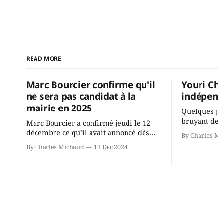
READ MORE
Marc Bourcier confirme qu'il
Youri C
ne sera pas candidat à la
indépen
mairie en 2025
Quelques j
bruyant de
Marc Bourcier a confirmé jeudi le 12
présente u
décembre ce qu’il avait annoncé dès
By Charles 
Chassin. N
2021: il ne sollicitera pas de deuxième
By Charles Michaud
13 Dec 2024
décision. Y
mandat à titre de maire de Saint-
longtemps?
Jérôme. Bourcier en a fait l’annonce en
indépendan
s’adressant aux employés de la ville,
autre part
rassemblés en soirée pour leur
conservate
traditionnel souper