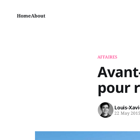
Home
About
AFFAIRES
Avant-
pour r
Louis-Xav
22 May 201