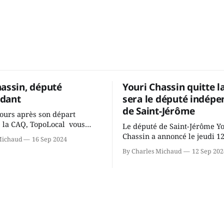
hassin, député
Youri Chassin quitte l
dant
sera le député indépe
de Saint-Jérôme
ours après son départ
 la CAQ, TopoLocal vous
Le député de Saint-Jérôme Y
ne conversation avec Youri
Chassin a annoncé le jeudi 1
Michaud
16 Sep 2024
ous avons causé de sa
septembre qu'il quitte le cau
By Charles Michaud
12 Sep 202
 songeait-il depuis
Coalition Avenir Québec de F
 Sera-t-il candidat
Legault parce qu'il est déçu 
t dans 2 ans? Joindrait-il un
gouvernement de la CAQ, sur
i, par exemple les
son incapacité, qu'il juge chr
urs d’Éric Duhaime? Que lui
offrir des