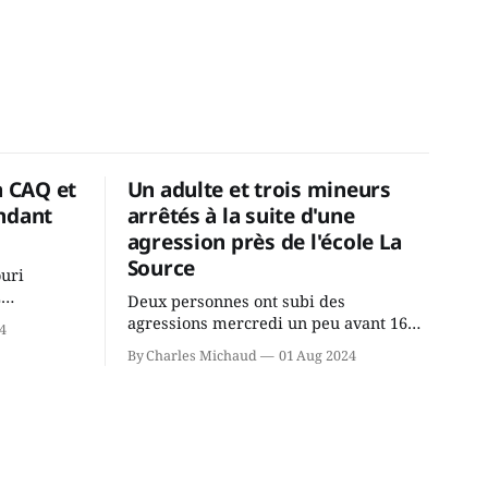
a CAQ et
Un adulte et trois mineurs
ndant
arrêtés à la suite d'une
agression près de l'école La
Source
ouri
2
Deux personnes ont subi des
cus de la
agressions mercredi un peu avant 16h
4
rançois
à proximité de l'école primaire La
By Charles Michaud
01 Aug 2024
du
Source dans le secteur Bellefeuille de
tout de
Saint-Jérôme. L'une de deux victimes
onique, à
aurait été écrasée sous un véhicule et
aspergée de poivre de cayenne alors
que la seconde, non