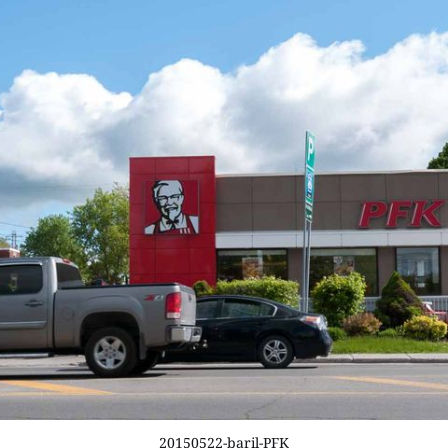
20150522-baril-PFK