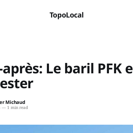
TopoLocal
après: Le baril PFK e
ester
ier Michaud
5
—
1 min read