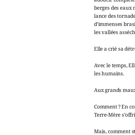
berges des eaux n
lance des tornade
d’immenses brasie
les vallées asséc
Elle a crié sa dét
Avec le temps, Ell
les humains.
Aux grands maux 
Comment ? En con
Terre-Mère s’offr
Mais, comment st