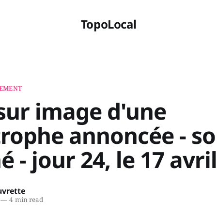
TopoLocal
NEMENT
 sur image d'une
trophe annoncée - s
é - jour 24, le 17 avri
uvrette
—
4 min read