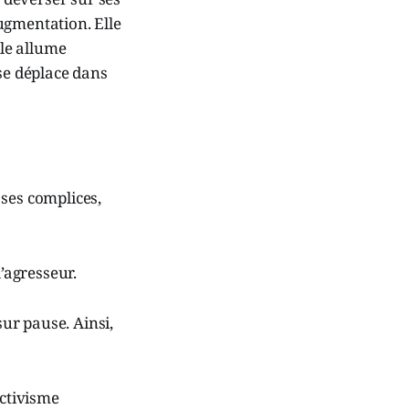
ugmentation. Elle
lle allume
 se déplace dans
t ses complices,
’agresseur.
ur pause. Ainsi,
ctivisme