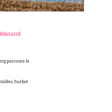
début avril
.
erg parcoure le
ailles, hurlait