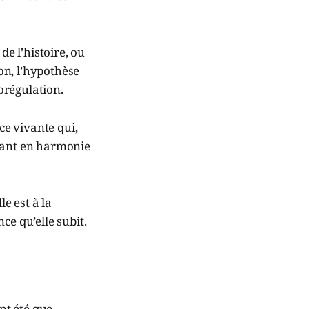
e l’histoire, ou
on, l’hypothèse
orégulation.
ce vivante qui,
ardant en harmonie
e est à la
ce qu’elle subit.
ont été que