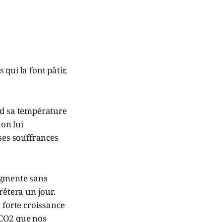
qui la font pâtir,
nd sa température
 on lui
 ses souffrances
ugmente sans
rêtera un jour.
 forte croissance
 CO2 que nos