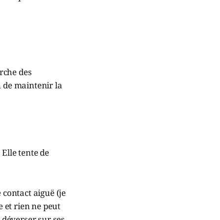
rche des
n de maintenir la
 Elle tente de
 contact aiguë (je
e et rien ne peut
 déverser sur ses