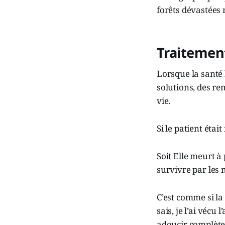
forêts dévastées
Traitemen
Lorsque la santé
solutions, des re
vie.
Si le patient étai
Soit Elle meurt à 
survivre par les 
C’est comme si la
sais, je l’ai vécu
adoucir complète