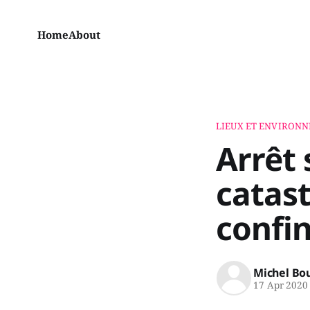
Home
About
LIEUX ET ENVIRON
Arrêt
catas
confin
Michel Bo
17 Apr 2020