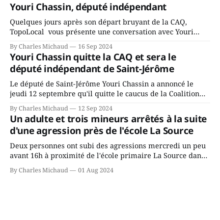
fait l’annonce en s’adressant aux employés de la ville,
Youri Chassin, député indépendant
rassemblés en soirée pour leur traditionnel souper
Quelques jours après son départ bruyant de la CAQ,
TopoLocal vous présente une conversation avec Youri
Chassin. Nous avons causé de sa décision. Y songeait-il
By Charles Michaud
16 Sep 2024
depuis longtemps? Sera-t-il candidat indépendant dans 2
Youri Chassin quitte la CAQ et sera le
ans? Joindrait-il un autre parti, par exemple les
député indépendant de Saint-Jérôme
conservateurs d’Éric Duhaime? Que lui
Le député de Saint-Jérôme Youri Chassin a annoncé le
jeudi 12 septembre qu'il quitte le caucus de la Coalition
Avenir Québec de François Legault parce qu'il est déçu du
By Charles Michaud
12 Sep 2024
gouvernement de la CAQ, surtout de son incapacité, qu'il
Un adulte et trois mineurs arrêtés à la suite
juge chronique, à offrir des
d'une agression près de l'école La Source
Deux personnes ont subi des agressions mercredi un peu
avant 16h à proximité de l'école primaire La Source dans
le secteur Bellefeuille de Saint-Jérôme. L'une de deux
By Charles Michaud
01 Aug 2024
victimes aurait été écrasée sous un véhicule et aspergée
de poivre de cayenne alors que la seconde, non