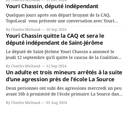
fait l’annonce en s’adressant aux employés de la ville,
Youri Chassin, député indépendant
rassemblés en soirée pour leur traditionnel souper
Quelques jours après son départ bruyant de la CAQ,
TopoLocal vous présente une conversation avec Youri
Chassin. Nous avons causé de sa décision. Y songeait-il
By Charles Michaud
16 Sep 2024
depuis longtemps? Sera-t-il candidat indépendant dans 2
Youri Chassin quitte la CAQ et sera le
ans? Joindrait-il un autre parti, par exemple les
député indépendant de Saint-Jérôme
conservateurs d’Éric Duhaime? Que lui
Le député de Saint-Jérôme Youri Chassin a annoncé le
jeudi 12 septembre qu'il quitte le caucus de la Coalition
Avenir Québec de François Legault parce qu'il est déçu du
By Charles Michaud
12 Sep 2024
gouvernement de la CAQ, surtout de son incapacité, qu'il
Un adulte et trois mineurs arrêtés à la suite
juge chronique, à offrir des
d'une agression près de l'école La Source
Deux personnes ont subi des agressions mercredi un peu
avant 16h à proximité de l'école primaire La Source dans
le secteur Bellefeuille de Saint-Jérôme. L'une de deux
By Charles Michaud
01 Aug 2024
victimes aurait été écrasée sous un véhicule et aspergée
de poivre de cayenne alors que la seconde, non