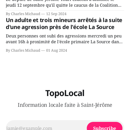
jeudi 12 septembre qu'il quitte le caucus de la Coalition
Avenir Québec de François Legault parce qu'il est déçu du
By Charles Michaud
12 Sep 2024
gouvernement de la CAQ, surtout de son incapacité, qu'il
Un adulte et trois mineurs arrêtés à la suite
juge chronique, à offrir des
d'une agression près de l'école La Source
Deux personnes ont subi des agressions mercredi un peu
avant 16h à proximité de l'école primaire La Source dans
le secteur Bellefeuille de Saint-Jérôme. L'une de deux
By Charles Michaud
01 Aug 2024
victimes aurait été écrasée sous un véhicule et aspergée
de poivre de cayenne alors que la seconde, non
TopoLocal
Information locale faite à Saint-Jérôme
Subscribe