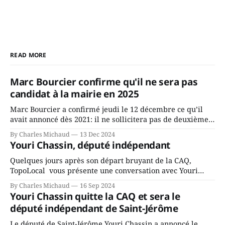
READ MORE
Marc Bourcier confirme qu'il ne sera pas
candidat à la mairie en 2025
Marc Bourcier a confirmé jeudi le 12 décembre ce qu’il
avait annoncé dès 2021: il ne sollicitera pas de deuxième
mandat à titre de maire de Saint-Jérôme. Bourcier en a
By Charles Michaud
13 Dec 2024
fait l’annonce en s’adressant aux employés de la ville,
Youri Chassin, député indépendant
rassemblés en soirée pour leur traditionnel souper
Quelques jours après son départ bruyant de la CAQ,
TopoLocal vous présente une conversation avec Youri
Chassin. Nous avons causé de sa décision. Y songeait-il
By Charles Michaud
16 Sep 2024
depuis longtemps? Sera-t-il candidat indépendant dans 2
Youri Chassin quitte la CAQ et sera le
ans? Joindrait-il un autre parti, par exemple les
député indépendant de Saint-Jérôme
conservateurs d’Éric Duhaime? Que lui
Le député de Saint-Jérôme Youri Chassin a annoncé le