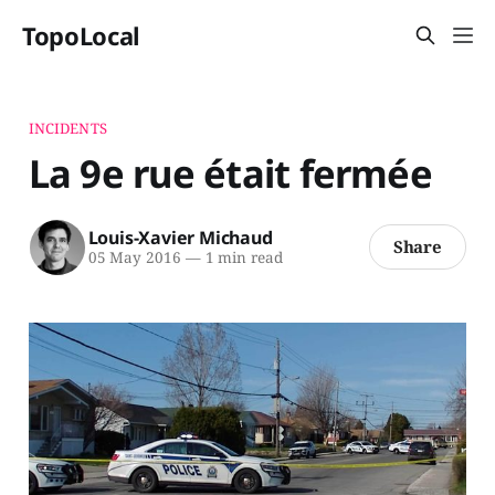
TopoLocal
INCIDENTS
La 9e rue était fermée
Louis-Xavier Michaud
Share
05 May 2016
—
1 min read