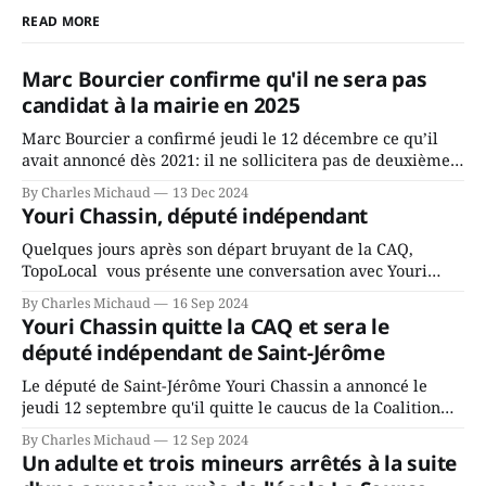
READ MORE
Marc Bourcier confirme qu'il ne sera pas
candidat à la mairie en 2025
Marc Bourcier a confirmé jeudi le 12 décembre ce qu’il
avait annoncé dès 2021: il ne sollicitera pas de deuxième
mandat à titre de maire de Saint-Jérôme. Bourcier en a
By Charles Michaud
13 Dec 2024
fait l’annonce en s’adressant aux employés de la ville,
Youri Chassin, député indépendant
rassemblés en soirée pour leur traditionnel souper
Quelques jours après son départ bruyant de la CAQ,
TopoLocal vous présente une conversation avec Youri
Chassin. Nous avons causé de sa décision. Y songeait-il
By Charles Michaud
16 Sep 2024
depuis longtemps? Sera-t-il candidat indépendant dans 2
Youri Chassin quitte la CAQ et sera le
ans? Joindrait-il un autre parti, par exemple les
député indépendant de Saint-Jérôme
conservateurs d’Éric Duhaime? Que lui
Le député de Saint-Jérôme Youri Chassin a annoncé le
jeudi 12 septembre qu'il quitte le caucus de la Coalition
Avenir Québec de François Legault parce qu'il est déçu du
By Charles Michaud
12 Sep 2024
gouvernement de la CAQ, surtout de son incapacité, qu'il
Un adulte et trois mineurs arrêtés à la suite
juge chronique, à offrir des