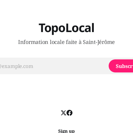
urs d’Éric Duhaime? Que lui
offrir des
TopoLocal
Information locale faite à Saint-Jérôme
Subscr
Sign up