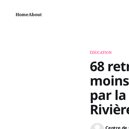
Home
About
ÉDUCATION
68 ret
moins
par la
Riviè
Centre de 