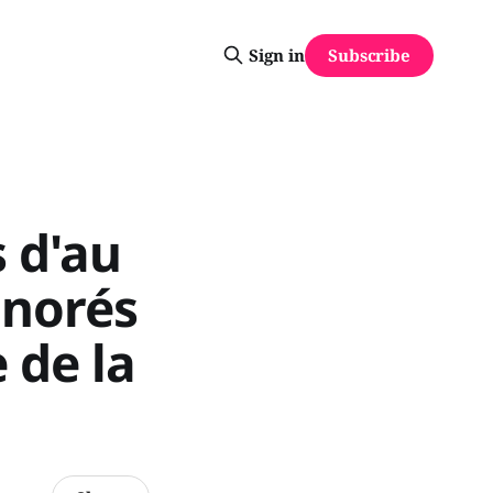
Subscribe
Sign in
s d'au
onorés
 de la