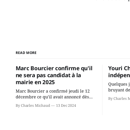
READ MORE
Marc Bourcier confirme qu'il
Youri C
ne sera pas candidat à la
indépen
mairie en 2025
Quelques j
bruyant de
Marc Bourcier a confirmé jeudi le 12
présente u
décembre ce qu’il avait annoncé dès
By Charles 
Chassin. N
2021: il ne sollicitera pas de deuxième
By Charles Michaud
13 Dec 2024
décision. Y
mandat à titre de maire de Saint-
longtemps?
Jérôme. Bourcier en a fait l’annonce en
indépendan
s’adressant aux employés de la ville,
autre part
rassemblés en soirée pour leur