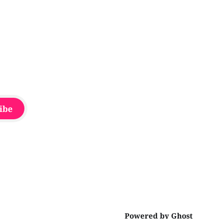
aspergée de poivre de cayenne alors
que la seconde, non
ibe
Powered by
Ghost