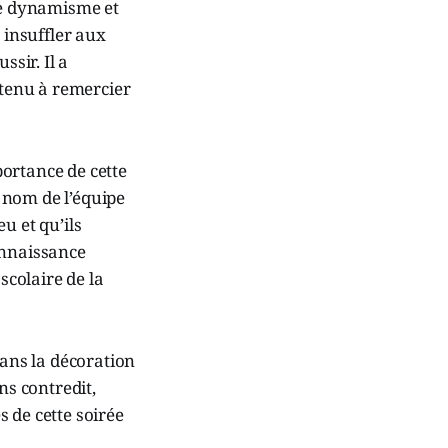
 le dynamisme et
insuffler aux
ssir. Il a
 tenu à remercier
ortance de cette
 nom de l’équipe
eu et qu’ils
onnaissance
colaire de la
dans la décoration
ns contredit,
 de cette soirée