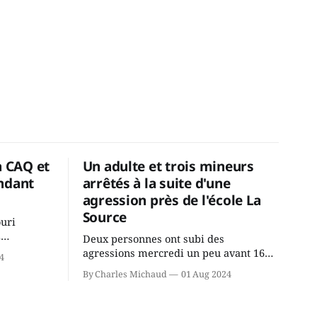
a CAQ et
Un adulte et trois mineurs
ndant
arrêtés à la suite d'une
agression près de l'école La
Source
ouri
2
Deux personnes ont subi des
cus de la
agressions mercredi un peu avant 16h
4
rançois
à proximité de l'école primaire La
By Charles Michaud
01 Aug 2024
du
Source dans le secteur Bellefeuille de
tout de
Saint-Jérôme. L'une de deux victimes
onique, à
aurait été écrasée sous un véhicule et