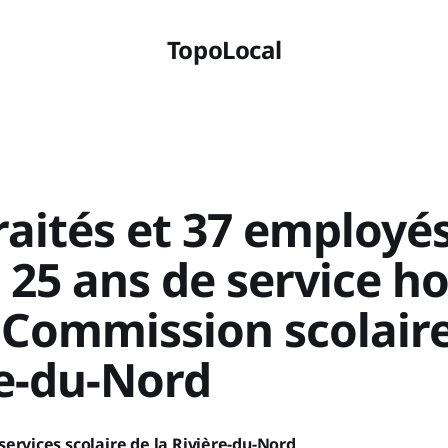
TopoLocal
raités et 37 employé
 25 ans de service h
 Commission scolaire
re-du-Nord
services scolaire de la Rivière-du-Nord