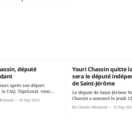
hassin, député
Youri Chassin quitte l
dant
sera le député indépe
de Saint-Jérôme
ours après son départ
 la CAQ, TopoLocal vous
Le député de Saint-Jérôme Y
ne conversation avec Youri
Chassin a annoncé le jeudi 1
Michaud
16 Sep 2024
ous avons causé de sa
septembre qu'il quitte le cau
By Charles Michaud
12 Sep 202
 songeait-il depuis
Coalition Avenir Québec de F
 Sera-t-il candidat
Legault parce qu'il est déçu 
t dans 2 ans? Joindrait-il un
gouvernement de la CAQ, sur
i, par exemple les
son incapacité, qu'il juge chr