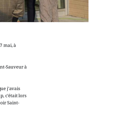
7 mai, à
int-Sauveur à
ue j'avais
 c'était lors
ir Saint-