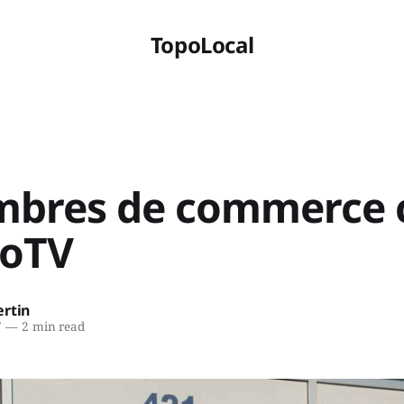
TopoLocal
mbres de commerce 
oTV
ertin
7
—
2 min read