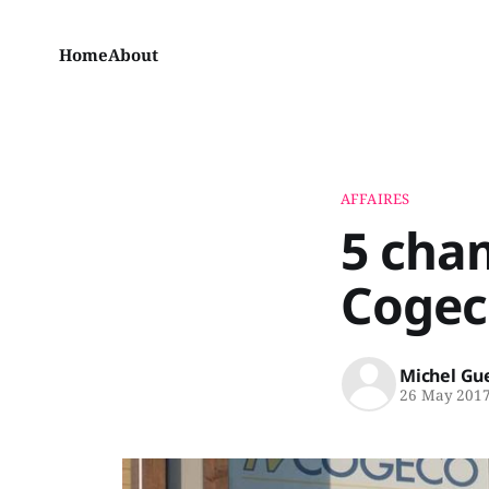
Home
About
AFFAIRES
5 cha
Cogec
Michel Gu
26 May 201