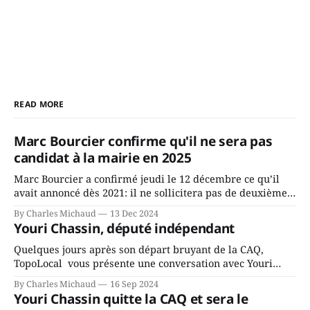
READ MORE
Marc Bourcier confirme qu'il ne sera pas
candidat à la mairie en 2025
Marc Bourcier a confirmé jeudi le 12 décembre ce qu’il
avait annoncé dès 2021: il ne sollicitera pas de deuxième
mandat à titre de maire de Saint-Jérôme. Bourcier en a
By Charles Michaud
13 Dec 2024
fait l’annonce en s’adressant aux employés de la ville,
Youri Chassin, député indépendant
rassemblés en soirée pour leur traditionnel souper
Quelques jours après son départ bruyant de la CAQ,
TopoLocal vous présente une conversation avec Youri
Chassin. Nous avons causé de sa décision. Y songeait-il
By Charles Michaud
16 Sep 2024
depuis longtemps? Sera-t-il candidat indépendant dans 2
Youri Chassin quitte la CAQ et sera le
ans? Joindrait-il un autre parti, par exemple les