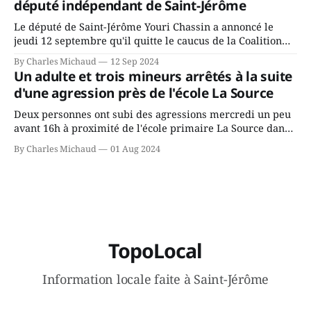
député indépendant de Saint-Jérôme
conservateurs d’Éric Duhaime? Que lui
Le député de Saint-Jérôme Youri Chassin a annoncé le
jeudi 12 septembre qu'il quitte le caucus de la Coalition
Avenir Québec de François Legault parce qu'il est déçu du
By Charles Michaud
12 Sep 2024
gouvernement de la CAQ, surtout de son incapacité, qu'il
Un adulte et trois mineurs arrêtés à la suite
juge chronique, à offrir des
d'une agression près de l'école La Source
Deux personnes ont subi des agressions mercredi un peu
avant 16h à proximité de l'école primaire La Source dans
le secteur Bellefeuille de Saint-Jérôme. L'une de deux
By Charles Michaud
01 Aug 2024
victimes aurait été écrasée sous un véhicule et aspergée
de poivre de cayenne alors que la seconde, non
TopoLocal
Information locale faite à Saint-Jérôme