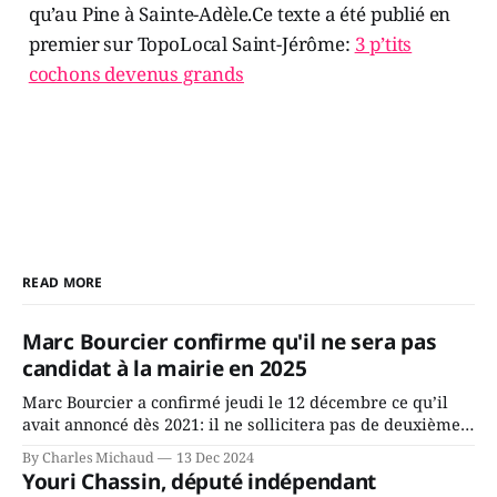
qu’au Pine à Sainte-Adèle.Ce texte a été publié en
premier sur TopoLocal Saint-Jérôme:
3 p’tits
cochons devenus grands
READ MORE
Marc Bourcier confirme qu'il ne sera pas
candidat à la mairie en 2025
Marc Bourcier a confirmé jeudi le 12 décembre ce qu’il
avait annoncé dès 2021: il ne sollicitera pas de deuxième
mandat à titre de maire de Saint-Jérôme. Bourcier en a
By Charles Michaud
13 Dec 2024
fait l’annonce en s’adressant aux employés de la ville,
Youri Chassin, député indépendant
rassemblés en soirée pour leur traditionnel souper