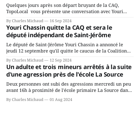
Quelques jours après son départ bruyant de la CAQ,
TopoLocal vous présente une conversation avec Youri
Chassin. Nous avons causé de sa décision. Y songeait-il
By Charles Michaud
16 Sep 2024
depuis longtemps? Sera-t-il candidat indépendant dans 2
Youri Chassin quitte la CAQ et sera le
ans? Joindrait-il un autre parti, par exemple les
député indépendant de Saint-Jérôme
conservateurs d’Éric Duhaime? Que lui
Le député de Saint-Jérôme Youri Chassin a annoncé le
jeudi 12 septembre qu'il quitte le caucus de la Coalition
Avenir Québec de François Legault parce qu'il est déçu du
By Charles Michaud
12 Sep 2024
gouvernement de la CAQ, surtout de son incapacité, qu'il
Un adulte et trois mineurs arrêtés à la suite
juge chronique, à offrir des
d'une agression près de l'école La Source
Deux personnes ont subi des agressions mercredi un peu
avant 16h à proximité de l'école primaire La Source dans
le secteur Bellefeuille de Saint-Jérôme. L'une de deux
By Charles Michaud
01 Aug 2024
victimes aurait été écrasée sous un véhicule et aspergée
de poivre de cayenne alors que la seconde, non