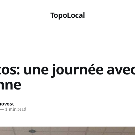
TopoLocal
tos: une journée ave
nne
novost
—
1 min read