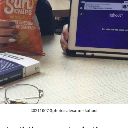
20211007-3photos-alexanne-kahoot