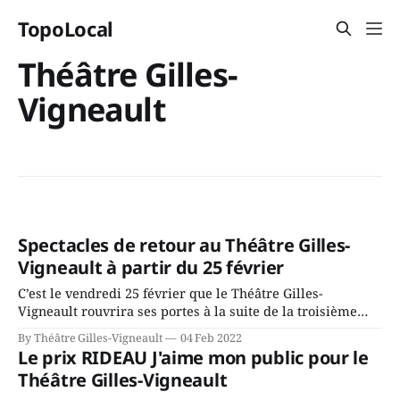
TopoLocal
Théâtre Gilles-
Vigneault
Spectacles de retour au Théâtre Gilles-
Vigneault à partir du 25 février
C’est le vendredi 25 février que le Théâtre Gilles-
Vigneault rouvrira ses portes à la suite de la troisième
fermeture survenue abruptement le 20 décembre 2021, en
By Théâtre Gilles-Vigneault
04 Feb 2022
lien avec la pandémie de COVID. C’est la jeune humoriste
Le prix RIDEAU J'aime mon public pour le
Maude Landry qui aura le bonheur d’être sur les planches
Théâtre Gilles-Vigneault