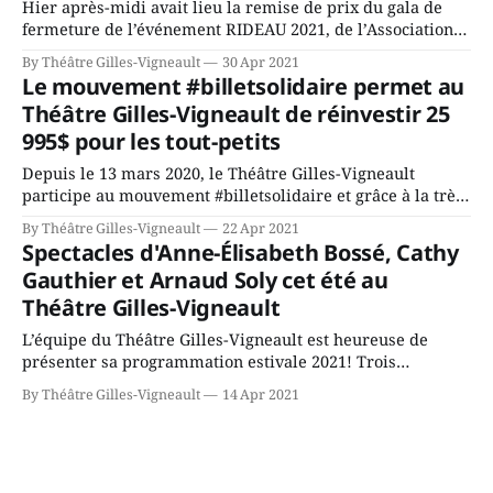
Hier après-midi avait lieu la remise de prix du gala de
fermeture de l’événement RIDEAU 2021, de l’Association
professionnelle des diffuseurs de spectacles - RIDEAU. Le
By Théâtre Gilles-Vigneault
30 Apr 2021
Théâtre Gilles-Vigneault s’est illustré en remportant le
Le mouvement #billetsolidaire permet au
prix J’aime mon public qui récompense un diffuseur de
Théâtre Gilles-Vigneault de réinvestir 25
spectacles qui s’
995$ pour les tout-petits
Depuis le 13 mars 2020, le Théâtre Gilles-Vigneault
participe au mouvement #billetsolidaire et grâce à la très
grande générosité de nos clients, la somme exceptionnelle
By Théâtre Gilles-Vigneault
22 Apr 2021
de 25 995 $ a été amassée à ce jour! « Nous sommes très
Spectacles d'Anne-Élisabeth Bossé, Cathy
reconnaissants de la générosité de notre clientèle et de
Gauthier et Arnaud Soly cet été au
leur participation au
Théâtre Gilles-Vigneault
L’équipe du Théâtre Gilles-Vigneault est heureuse de
présenter sa programmation estivale 2021! Trois
humoristes, Anne-Élisabeth Bossé, Cathy Gauthier et
By Théâtre Gilles-Vigneault
14 Apr 2021
Arnaud Soly, se succèderont sur les planches du Théâtre
pendant cinq week-ends, à partir du 23 juillet. Tous les
spectacles sont présentés en distanciation, à 19 h