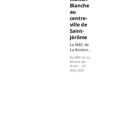
Blanche
au
centre-
ville de
Saint-
Jérôme
La MRC de
La Rivière-
du-Nord est
By MRC de La
très fière
Rivière-du-
d’annoncer
Nord
01
l’acquisition
May 2018
de la
Maison
Prévost,
aussi
surnommée
« La Maison
Blanche » :
un véritable