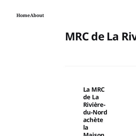
Home
About
MRC de La Ri
La MRC
de La
Rivière-
du-Nord
achète
la
Maison