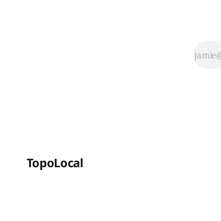
lieu
patrimonial
faisant
partie
intégrante
de l’histoire
de la ville
de Saint-
Jérôme.
Cette
maison,
érigée au
coin des
rues
Labelle et
Place du
TopoLocal