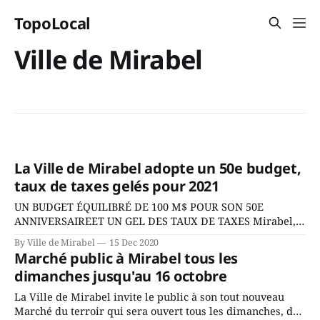
TopoLocal
Ville de Mirabel
La Ville de Mirabel adopte un 50e budget,
taux de taxes gelés pour 2021
UN BUDGET ÉQUILIBRÉ DE 100 M$ POUR SON 50E
ANNIVERSAIREET UN GEL DES TAUX DE TAXES Mirabel,
le 15 décembre 2020 – Le Conseil municipal de la Ville de
By Ville de Mirabel
15 Dec 2020
Mirabel a adopté, lors de la séance publique du 14
Marché public à Mirabel tous les
décembre, son budget 2021. « Ainsi, cette année, le budget
dimanches jusqu'au 16 octobre
que nous déposons
La Ville de Mirabel invite le public à son tout nouveau
Marché du terroir qui sera ouvert tous les dimanches, de