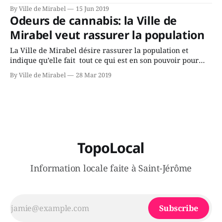
10 h à 15 h, du 16 juin au 6 octobre, au Centre culturel du
By Ville de Mirabel
15 Jun 2019
Domaine-Vert Nord, situé au 17530, rue Jacques-Cartier.
Odeurs de cannabis: la Ville de
Une vingtaine d’exposants y
Mirabel veut rassurer la population
La Ville de Mirabel désire rassurer la population et
indique qu’elle fait tout ce qui est en son pouvoir pour
trouver une solution suite aux plaintes de certains
By Ville de Mirabel
28 Mar 2019
citoyens concernant des odeurs qui émanent d’un
producteur de cannabis, situé sur son territoire. Le maire
Jean Bouchard tient à
TopoLocal
Information locale faite à Saint-Jérôme
Subscribe