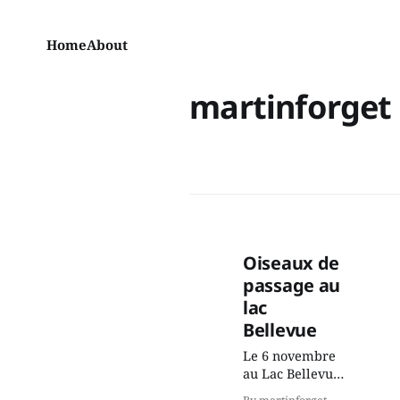
Home
About
martinforget
Oiseaux de
passage au
lac
Bellevue
Le 6 novembre
au Lac Bellevue,
trois grands