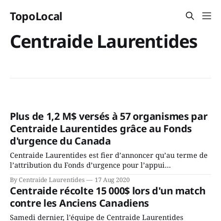
TopoLocal
Centraide Laurentides
Plus de 1,2 M$ versés à 57 organismes par
Centraide Laurentides grâce au Fonds
d'urgence du Canada
Centraide Laurentides est fier d’annoncer qu’au terme de
l’attribution du Fonds d’urgence pour l’appui
communautaire (FUAC), une aide financière de 1 287 550 $
By Centraide Laurentides
17 Aug 2020
a été versée à 57 organismes communautaires de la
Centraide récolte 15 000$ lors d'un match
région afin de leur permettre de répondre aux besoins
contre les Anciens Canadiens
des plus vulnérables, femmes,
Samedi dernier, l'équipe de Centraide Laurentides