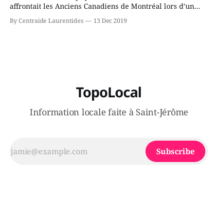
affrontait les Anciens Canadiens de Montréal lors d’un
match qui s’est déroulé sur la glace de l’Armada
By Centraide Laurentides
13 Dec 2019
Blainville-Boisbriand . Le match a permis à Centraide
Laurentides d’amasser 14 965$. Cette somme permettra à
Centraide Laurentides de poursuivre sa
TopoLocal
Information locale faite à Saint-Jérôme
Subscribe